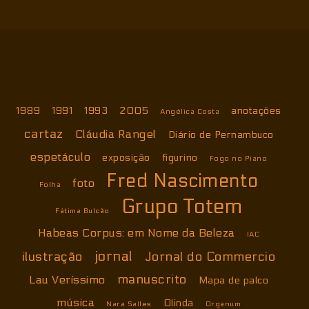
1989
1991
1993
2005
anotações
Angélica Costa
cartaz
Cláudia Rangel
Diário de Pernambuco
espetáculo
exposição
figurino
Fogo no Piano
Fred Nascimento
foto
Folha
Grupo Totem
Fátima Bulcão
Habeas Corpus: em Nome da Beleza
IAC
jornal
ilustração
Jornal do Commercio
manuscrito
Lau Veríssimo
Mapa de palco
música
Olinda
Nara Salles
Organum