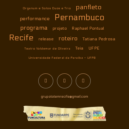
panfleto
Organum e Solos Duos e Trio
Pernambuco
performance
programa
projeto
Raphael Pontual
Recife
roteiro
release
Tatiana Pedrosa
Teia
UFPE
Teatro Valdemar de Oliveira
Universidade Federal da Paraíba – UFPB
grupototemrecife@gmail.com