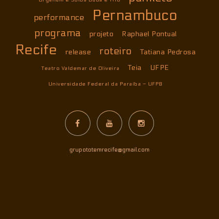
Pernambuco
performance
programa
projeto
Raphael Pontual
Recife
roteiro
release
Tatiana Pedrosa
Teia
UFPE
Teatro Valdemar de Oliveira
Universidade Federal da Paraíba – UFPB
grupototemrecife@gmail.com