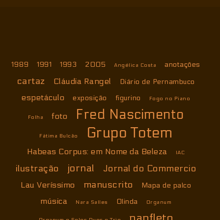
1989
1991
1993
2005
anotações
Angélica Costa
cartaz
Cláudia Rangel
Diário de Pernambuco
espetáculo
exposição
figurino
Fogo no Piano
Fred Nascimento
foto
Folha
Grupo Totem
Fátima Bulcão
Habeas Corpus: em Nome da Beleza
IAC
jornal
ilustração
Jornal do Commercio
manuscrito
Lau Veríssimo
Mapa de palco
música
Olinda
Nara Salles
Organum
panfleto
Organum e Solos Duos e Trio