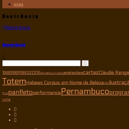
AGENDA
Reetrância
Reentrância
Reentrância
cartaz
Cláudia Range
1989
1991
1993
2005
anotações
Angélica Costa
Totem
ilustraç
Habeas Corpus: em Nome da Beleza
IAC
Pernambuco
panfleto
progra
performance
Trio
UFPB