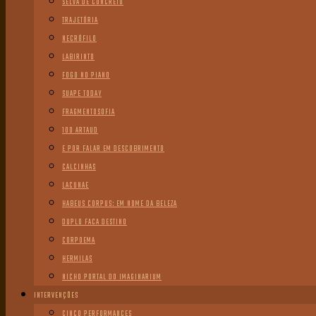
SELVA DE CONCRETO
TRAJETÓRIA
NECRÓFILO
LABIRINTO
FOGO NO PIANO
SUAPE TODAY
FRAGMENTOSOFIA
100 ARTAUD
E POR FALAR EM DESCOBRIMENTO
CALCINHAS
LACUNAE
HABEUS CORPUS: EM NOME DA BELEZA
DUPLO FACA DESTINO
CORPOEMA
HERMILAS
NICHO PORTAL DO IMAGINARIUM
INTERVENÇÕES
CINCO PERFORMANCES