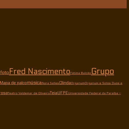
Grupo
Fred Nascimento
foto
a
Fátima Bulcão
música
Mapa de palco
Olinda
Nara Salles
Organum
Organum e Solos Duos e
rosa
Teia
UFPE
Teatro Valdemar de Oliveira
Universidade Federal da Paraíba –