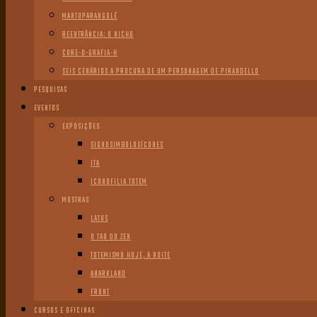
MANTOPARANGOLÉ
REENTRÂNCIA: O NICHO
CORE-O-GRAFIA-H
SEIS CENÁRIOS A PROCURA DE UM PERSONAGEM DE PIRANDELLO
PESQUISAS
EVENTOS
EXPOSIÇÕES
SIGNOSIMBOLOSÍCONES
ITA
ICONOFILIA TOTEM
MOSTRAS
LATUS
O TAO DO ZEN
TOTEMISMO HOJE, A NOITE
ANARKLAND
FRONT
CURSOS E OFICINAS