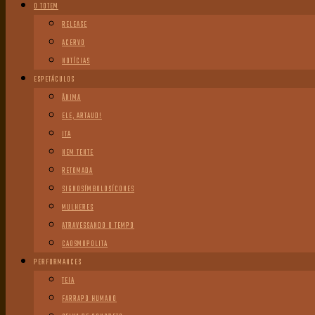
O TOTEM
RELEASE
ACERVO
NOTÍCIAS
ESPETÁCULOS
ÂNIMA
ELE, ARTAUD!
ITA
NEM TENTE
RETOMADA
SIGNOSÍMBOLOSÍCONES
MULHERES
ATRAVESSANDO O TEMPO
CAOSMOPOLITA
PERFORMANCES
TEIA
FARRAPO HUMANO