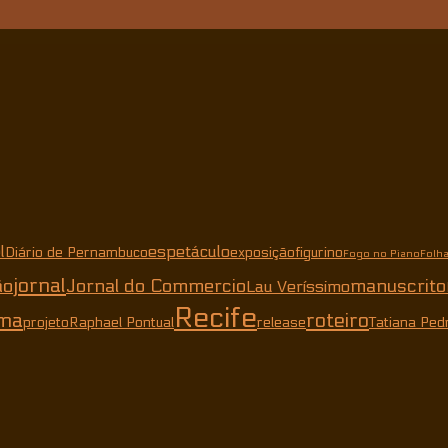
l
espetáculo
Diário de Pernambuco
exposição
figurino
Fogo no Piano
Folh
jornal
ão
Jornal do Commercio
manuscrito
Lau Veríssimo
Recife
ma
roteiro
projeto
Raphael Pontual
release
Tatiana Ped