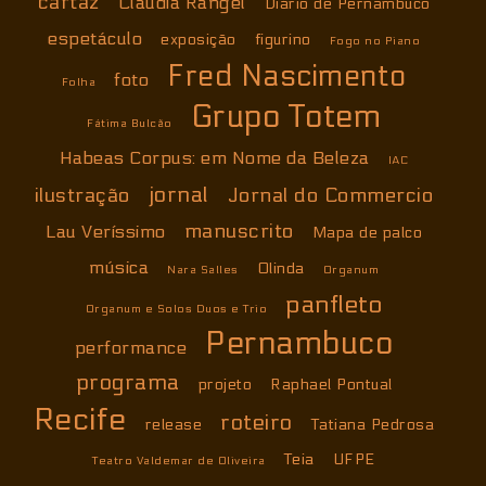
cartaz
Cláudia Rangel
Diário de Pernambuco
espetáculo
exposição
figurino
Fogo no Piano
Fred Nascimento
foto
Folha
Grupo Totem
Fátima Bulcão
Habeas Corpus: em Nome da Beleza
IAC
jornal
ilustração
Jornal do Commercio
manuscrito
Lau Veríssimo
Mapa de palco
música
Olinda
Nara Salles
Organum
panfleto
Organum e Solos Duos e Trio
Pernambuco
performance
programa
projeto
Raphael Pontual
Recife
roteiro
release
Tatiana Pedrosa
Teia
UFPE
Teatro Valdemar de Oliveira