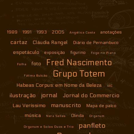
1989
1991
1993
2005
anotações
Angélica Costa
cartaz
Cláudia Rangel
Diário de Pernambuco
espetáculo
exposição
figurino
Fogo no Piano
Fred Nascimento
foto
Folha
Grupo Totem
Fátima Bulcão
Habeas Corpus: em Nome da Beleza
IAC
jornal
ilustração
Jornal do Commercio
manuscrito
Lau Veríssimo
Mapa de palco
música
Olinda
Nara Salles
Organum
panfleto
Organum e Solos Duos e Trio