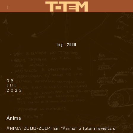
Tag :
2000
09
JUL
2025
Ânima
ÂNIMA (2000-2004) Em “Ânima” o Totem revisita o