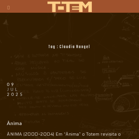
Tag :
Claudia Rangel
09
JUL
2025
Ânima
ÂNIMA (2000-2004) Em “Ânima” o Totem revisita o