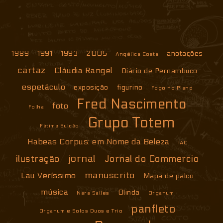
1989
1991
1993
2005
anotações
Angélica Costa
cartaz
Cláudia Rangel
Diário de Pernambuco
espetáculo
exposição
figurino
Fogo no Piano
Fred Nascimento
foto
Folha
Grupo Totem
Fátima Bulcão
Habeas Corpus: em Nome da Beleza
IAC
jornal
ilustração
Jornal do Commercio
manuscrito
Lau Veríssimo
Mapa de palco
música
Olinda
Nara Salles
Organum
panfleto
Organum e Solos Duos e Trio