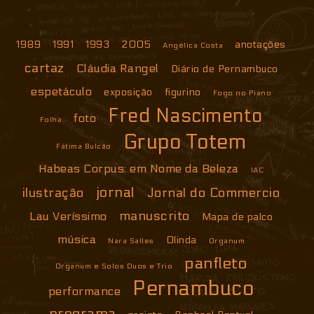
1989
1991
1993
2005
anotações
Angélica Costa
cartaz
Cláudia Rangel
Diário de Pernambuco
espetáculo
exposição
figurino
Fogo no Piano
Fred Nascimento
foto
Folha
Grupo Totem
Fátima Bulcão
Habeas Corpus: em Nome da Beleza
IAC
jornal
ilustração
Jornal do Commercio
manuscrito
Lau Veríssimo
Mapa de palco
música
Olinda
Nara Salles
Organum
panfleto
Organum e Solos Duos e Trio
Pernambuco
performance