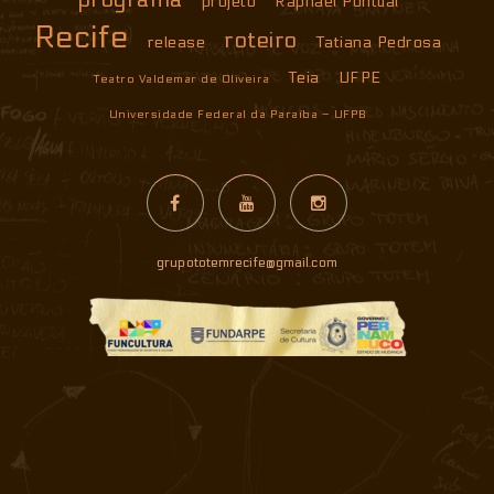
programa
projeto
Raphael Pontual
Recife
roteiro
release
Tatiana Pedrosa
Teia
UFPE
Teatro Valdemar de Oliveira
Universidade Federal da Paraíba – UFPB
grupototemrecife@gmail.com