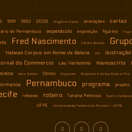
cartaz
9
1991
1993
2005
anotações
Angélica Costa
espetáculo
iário de Pernambuco
exposição
figurino
Fogo
Grup
Fred Nascimento
oto
Fátima Bulcão
ilustração
Habeas Corpus: em Nome da Beleza
IAC
Jornal do Commercio
manuscrito
Lau Veríssimo
úsica
Olinda
Nara Salles
Organum
Organum e Solos Duos e Trio
Pernambuco
programa
formance
projeto
ecife
roteiro
release
Tatiana Pedrosa
Teatro Valdema
UFPE
Universidade Federal da Paraíba – UFPB