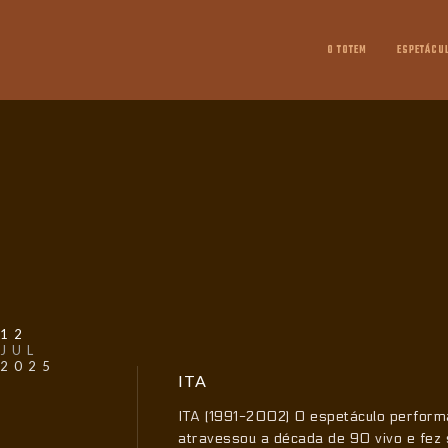
O TOTEM
ESPETÁCU
12
JUL
2025
ITA
ITA (1991-2002) O espetáculo performá
atravessou a década de 90 vivo e fez 