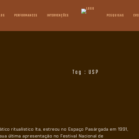
LOS
PERFORMANCES
INTERVENÇÕES
PESQUISAS
EVE
Tag :
USP
tico ritualístico Ita, estreou no Espaço Pasárgada em 1991,
sua última apresentação no Festival Nacional de