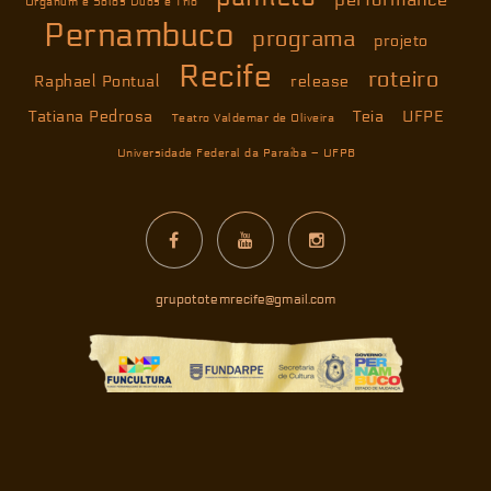
Organum e Solos Duos e Trio
Pernambuco
programa
projeto
Recife
roteiro
Raphael Pontual
release
Tatiana Pedrosa
Teia
UFPE
Teatro Valdemar de Oliveira
Universidade Federal da Paraíba – UFPB
grupototemrecife@gmail.com