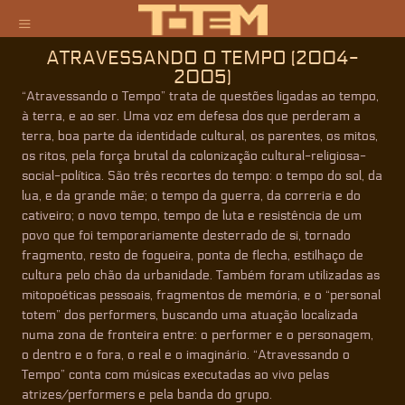
ATRAVESSANDO O TEMPO (2004-
2005)
“
Atravessando o Tempo”
trata de questões ligadas ao tempo,
à terra
,
e ao ser. Uma voz em defesa dos que perderam a
terra, boa parte da identidade cultural, os parentes, os mitos,
os ritos, pela força brutal da colonização cultural-religiosa-
social-política. São três recortes do tempo: o tempo do sol, da
lua, e da grande mãe; o tempo da guerra, da correria e do
cativeiro; o novo tempo, tempo de luta e resistência de um
povo que foi temporariamente desterrado de si, tornado
fragmento, resto de fogueira, ponta de flecha, estilhaço de
cultura pelo chão da urbanidade. Também foram utilizadas as
mitopoéticas pessoais, fragmentos de memória, e o “personal
totem” dos performers, buscando uma atuação localizada
numa zona de fronteira entre: o performer e o personagem,
o dentro e o fora, o real e o imaginário. “
Atravessando o
Tempo”
conta com músicas executadas ao vivo pelas
atrizes/performers e pela banda do grupo.