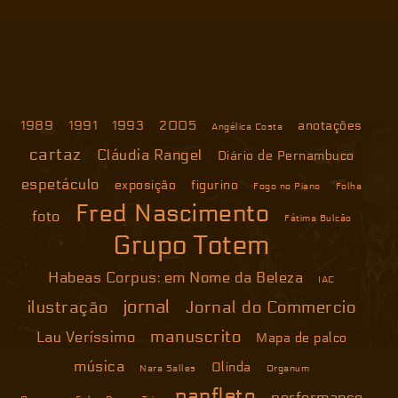
1989
1991
1993
2005
anotações
Angélica Costa
cartaz
Cláudia Rangel
Diário de Pernambuco
espetáculo
exposição
figurino
Fogo no Piano
Folha
Fred Nascimento
foto
Fátima Bulcão
Grupo Totem
Habeas Corpus: em Nome da Beleza
IAC
jornal
ilustração
Jornal do Commercio
manuscrito
Lau Veríssimo
Mapa de palco
música
Olinda
Nara Salles
Organum
panfleto
performance