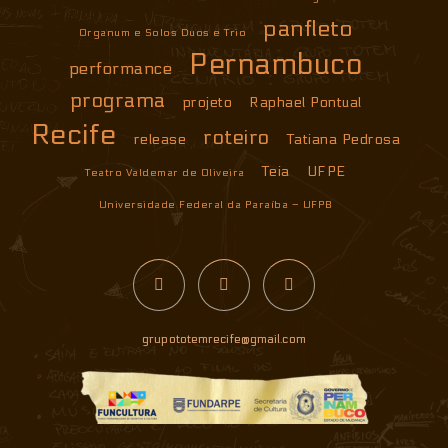
panfleto
Organum e Solos Duos e Trio
Pernambuco
performance
programa
projeto
Raphael Pontual
Recife
roteiro
release
Tatiana Pedrosa
Teia
UFPE
Teatro Valdemar de Oliveira
Universidade Federal da Paraíba – UFPB
grupototemrecife@gmail.com