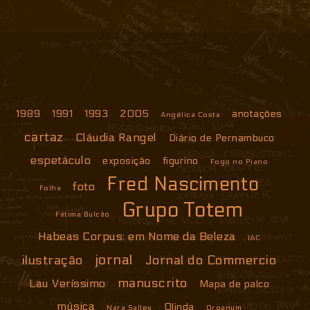
1989
1991
1993
2005
anotações
Angélica Costa
cartaz
Cláudia Rangel
Diário de Pernambuco
espetáculo
exposição
figurino
Fogo no Piano
Fred Nascimento
foto
Folha
Grupo Totem
Fátima Bulcão
Habeas Corpus: em Nome da Beleza
IAC
jornal
ilustração
Jornal do Commercio
manuscrito
Lau Veríssimo
Mapa de palco
música
Olinda
Nara Salles
Organum