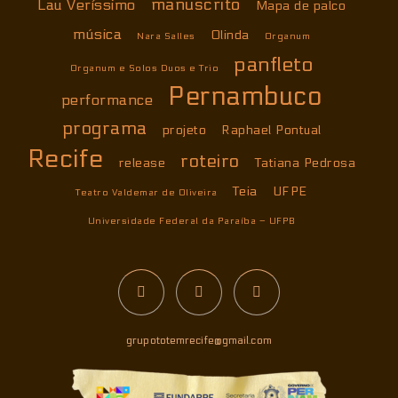
manuscrito
Lau Veríssimo
Mapa de palco
música
Olinda
Nara Salles
Organum
panfleto
Organum e Solos Duos e Trio
Pernambuco
performance
programa
projeto
Raphael Pontual
Recife
roteiro
release
Tatiana Pedrosa
Teia
UFPE
Teatro Valdemar de Oliveira
Universidade Federal da Paraíba – UFPB
grupototemrecife@gmail.com