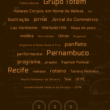
Grupo Totem
Fátima Bulcão
Habeas Corpus: em Nome da Beleza
IAC
jornal
ilustração
Jornal do Commercio
manuscrito
Lau Veríssimo
Mapa de palco
música
Olinda
Nara Salles
Organum
panfleto
Organum e Solos Duos e Trio
Pernambuco
performance
programa
projeto
Raphael Pontual
Recife
roteiro
release
Tatiana Pedrosa
Teia
UFPE
Teatro Valdemar de Oliveira
Universidade Federal da Paraíba – UFPB