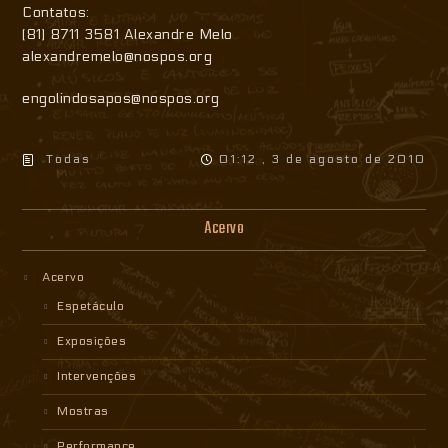
Contatos:
(81) 8711 3581 Alexandre Melo
alexandremelo@nospos.org
engolindosapos@nospos.org
Todas
01:12 , 3 de agosto de 2010
Acervo
Acervo
Espetáculo
Exposições
Intervenções
Mostras
Performance