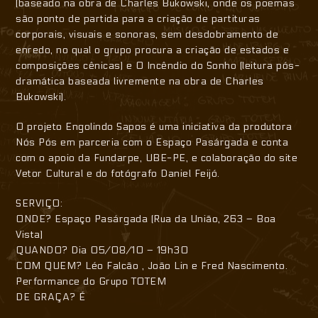
(baseado na obra de Charles Bukowski, onde os poemas
são ponto de partida para a criação de partituras
corporais, visuais e sonoras, sem desdobramento de
enredo, no qual o grupo procura a criação de estados e
composições cênicas) e O Incêndio do Sonho (leitura pós-
dramática baseada livremente na obra de Charles
Bukowski).
O projeto Engolindo Sapos é uma iniciativa da produtora
Nós Pós em parceria com o Espaço Pasárgada e conta
com o apoio da Fundarpe, UBE-PE, e colaboração do site
Vetor Cultural e do fotógrafo Daniel Feijó.
SERVIÇO:
ONDE? Espaço Pasárgada (Rua da União, 263 – Boa
Vista)
QUANDO? Dia 05/08/10 – 19h30
COM QUEM? Léo Falcão , João Lin e Fred Nascimento.
Performance do Grupo TOTEM
DE GRAÇA? É