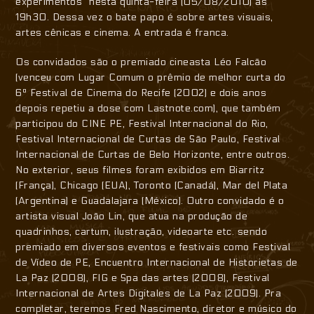
experimentos” nesta quinta-feira (05/08/2010) às
19h30. Dessa vez o bate papo é sobre artes visuais,
artes cênicas e cinema. A entrada é franca.
Os convidados são o premiado cineasta Léo Falcão
(venceu com Lugar Comum o prêmio de melhor curta do
6º Festival de Cinema do Recife (2002) e dois anos
depois repetiu a dose com Lastnote.com), que também
participou do CINE PE, Festival Internacional do Rio,
Festival Internacional de Curtas de São Paulo, Festival
Internacional de Curtas de Belo Horizonte, entre outros.
No exterior, seus filmes foram exibidos em Biarritz
(França), Chicago (EUA), Toronto (Canadá), Mar del Plata
(Argentina) e Guadalajara (México). Outro convidado é o
artista visual João Lin, que atua na produção de
quadrinhos, cartum, ilustração, videoarte etc. sendo
premiado em diversos eventos e festivais como Festival
de Vídeo de PE, Encuentro Internacional de Historietas de
La Paz (2008), FIG e Spa das artes (2008), Festival
Internacional de Artes Digitales de La Paz (2009). Pra
completar, teremos Fred Nascimento, diretor e músico do