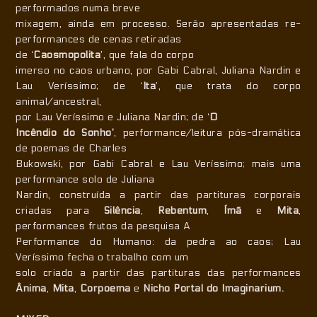
performados numa breve
mixagem, ainda em processo. Serão apresentadas re-
performances de cenas retiradas
de ‘
Caosmopolita
’, que fala do corpo
imerso no caos urbano, por Gabi Cabral, Juliana Nardin e
Lau Veríssimo; de ‘
Ita
’, que trata do corpo
animal/ancestral,
por Lau Veríssimo e Juliana Nardin; de ‘
O
Incêndio do Sonho’
, performance/leitura pós-dramática
de poemas de Charles
Bukowski, por Gabi Cabral e Lau Veríssimo; mais uma
performance solo de Juliana
Nardin, construída a partir das partituras corporais
criadas para
Silência
,
Rebentum
,
Ímã
e
Mita
,
performances frutos da pesquisa A
Performance do Humano: da pedra ao caos; Lau
Veríssimo fecha o trabalho com um
solo criado a partir das partituras das performances
Ânima
,
Mita
,
Corpoema
e
Nicho Portal do Imaginarium.