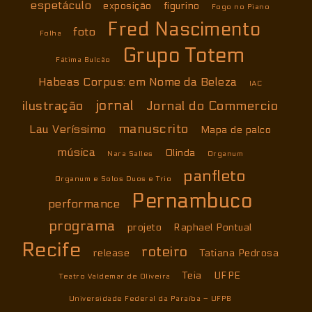
espetáculo
exposição
figurino
Fogo no Piano
Fred Nascimento
foto
Folha
Grupo Totem
Fátima Bulcão
Habeas Corpus: em Nome da Beleza
IAC
jornal
ilustração
Jornal do Commercio
manuscrito
Lau Veríssimo
Mapa de palco
música
Olinda
Nara Salles
Organum
panfleto
Organum e Solos Duos e Trio
Pernambuco
performance
programa
projeto
Raphael Pontual
Recife
roteiro
release
Tatiana Pedrosa
Teia
UFPE
Teatro Valdemar de Oliveira
Universidade Federal da Paraíba – UFPB